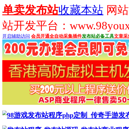
单卖发布站
收藏本站
网站
站开发平台：www.98youx
开启辅助访问
会员开通
全自动采集插件
发布站必备工具
文章采