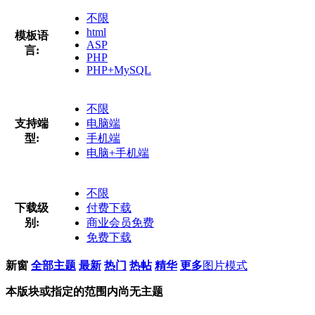
不限
html
模板语
ASP
言:
PHP
PHP+MySQL
不限
支持端
电脑端
型:
手机端
电脑+手机端
不限
下载级
付费下载
别:
商业会员免费
免费下载
新窗
全部主题
最新
热门
热帖
精华
更多
图片模式
本版块或指定的范围内尚无主题